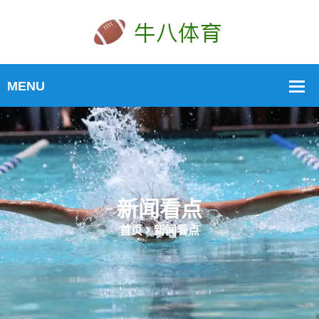
新闻看点
首页
新闻看点