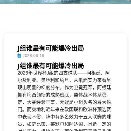
J组谁最有可能爆冷出局
2026-06-19
J组谁最有可能爆冷出局
2026年世界杯J组的四支球队——阿根廷、阿
尔及利亚、奥地利和约旦，从纸面实力来看呈
现出明显的梯度分布。作为卫冕冠军，阿根廷
拥有梅西领衔的成熟班底，整体战术体系稳
定，大赛经验丰富，无疑是小组头名的最大热
门。而奥地利近年来在欧国联和欧洲杯预选赛
中表现不俗，阵中有多名效力于五大联赛的球
员，如萨比策、莱默尔和阿达姆，具备一定的