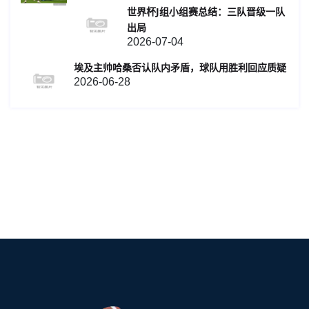
世界杯J组小组赛总结：三队晋级一队
出局
2026-07-04
埃及主帅哈桑否认队内矛盾，球队用胜利回应质疑
2026-06-28