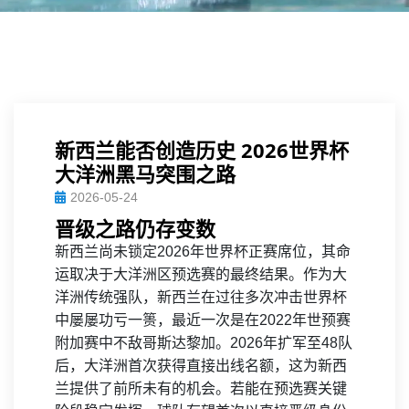
新西兰能否创造历史 2026世界杯
大洋洲黑马突围之路
2026-05-24
晋级之路仍存变数
新西兰尚未锁定2026年世界杯正赛席位，其命
运取决于大洋洲区预选赛的最终结果。作为大
洋洲传统强队，新西兰在过往多次冲击世界杯
中屡屡功亏一篑，最近一次是在2022年世预赛
附加赛中不敌哥斯达黎加。2026年扩军至48队
后，大洋洲首次获得直接出线名额，这为新西
兰提供了前所未有的机会。若能在预选赛关键