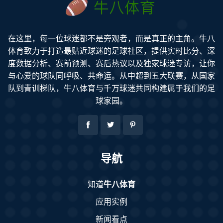
在这里，每一位球迷都不是旁观者，而是真正的主角。牛八
体育致力于打造最贴近球迷的足球社区，提供实时比分、深
度数据分析、赛前预测、赛后热议以及独家球迷专访，让你
与心爱的球队同呼吸、共命运。从中超到五大联赛，从国家
队到青训梯队，牛八体育与千万球迷共同构建属于我们的足
球家园。
导航
知道
⽜⼋体育
应用实例
新闻看点