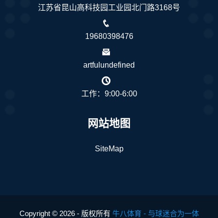
江苏省昆山高科技园工业园北门路3168号
19680398476
artfulundefined
工作：9:00-6:00
网站地图
SiteMap
Copyright © 2026 - 版权所有
⽜⼋体育 - 与球迷合为⼀体