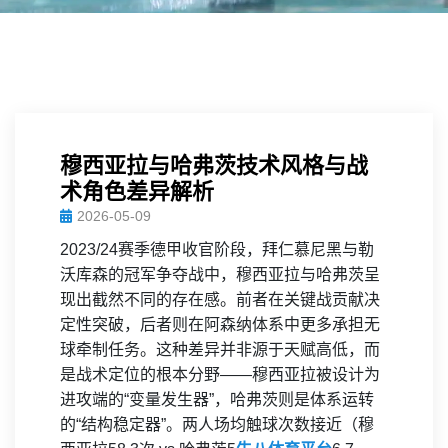
穆西亚拉与哈弗茨技术风格与战
术角色差异解析
2026-05-09
2023/24赛季德甲收官阶段，拜仁慕尼黑与勒
沃库森的冠军争夺战中，穆西亚拉与哈弗茨呈
现出截然不同的存在感。前者在关键战贡献决
定性突破，后者则在阿森纳体系中更多承担无
球牵制任务。这种差异并非源于天赋高低，而
是战术定位的根本分野——穆西亚拉被设计为
进攻端的“变量发生器”，哈弗茨则是体系运转
的“结构稳定器”。两人场均触球次数接近（穆