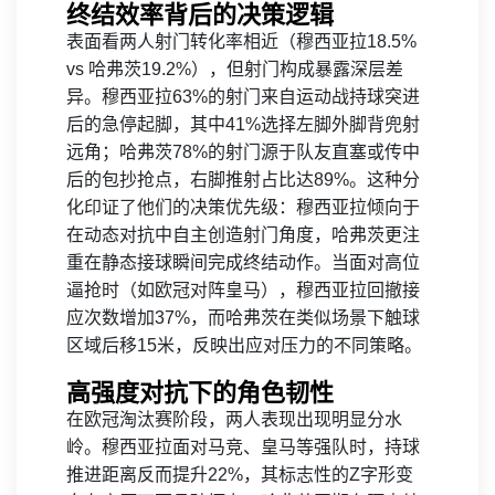
终结效率背后的决策逻辑
表面看两人射门转化率相近（穆西亚拉18.5%
vs 哈弗茨19.2%），但射门构成暴露深层差
异。穆西亚拉63%的射门来自运动战持球突进
后的急停起脚，其中41%选择左脚外脚背兜射
远角；哈弗茨78%的射门源于队友直塞或传中
后的包抄抢点，右脚推射占比达89%。这种分
化印证了他们的决策优先级：穆西亚拉倾向于
在动态对抗中自主创造射门角度，哈弗茨更注
重在静态接球瞬间完成终结动作。当面对高位
逼抢时（如欧冠对阵皇马），穆西亚拉回撤接
应次数增加37%，而哈弗茨在类似场景下触球
区域后移15米，反映出应对压力的不同策略。
高强度对抗下的角色韧性
在欧冠淘汰赛阶段，两人表现出现明显分水
岭。穆西亚拉面对马竞、皇马等强队时，持球
推进距离反而提升22%，其标志性的Z字形变