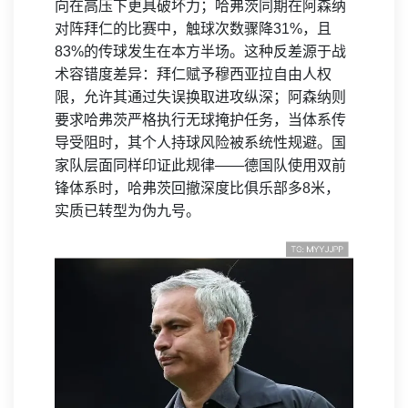
向在高压下更具破坏力；哈弗茨同期在阿森纳
对阵拜仁的比赛中，触球次数骤降31%，且
83%的传球发生在本方半场。这种反差源于战
术容错度差异：拜仁赋予穆西亚拉自由人权
限，允许其通过失误换取进攻纵深；阿森纳则
要求哈弗茨严格执行无球掩护任务，当体系传
导受阻时，其个人持球风险被系统性规避。国
家队层面同样印证此规律——德国队使用双前
锋体系时，哈弗茨回撤深度比俱乐部多8米，
实质已转型为伪九号。