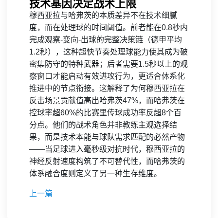
技术基因决定战术上限
穆西亚拉与哈弗茨的本质差异不在技术细腻
度，而在处理球的时间阈值。前者能在0.8秒内
完成观察-变向-出球的完整决策链（德甲平均
1.2秒），这种超快节奏处理球能力使其成为破
密集防守的特种武器；后者需要1.5秒以上的观
察窗口才能启动有效进攻行为，更适合体系化
推进中的节点衔接。这解释了为何穆西亚拉在
反击场景贡献值高出哈弗茨47%，而哈弗茨在
控球率超60%的比赛里传球成功率反超8个百
分点。他们的战术角色并非教练主观选择结
果，而是技术本能与球队需求匹配的必然产物
——当足球进入毫秒级对抗时代，穆西亚拉的
神经反射速度构筑了不可替代性，而哈弗茨的
体系融合度则定义了另一种生存维度。
上一篇