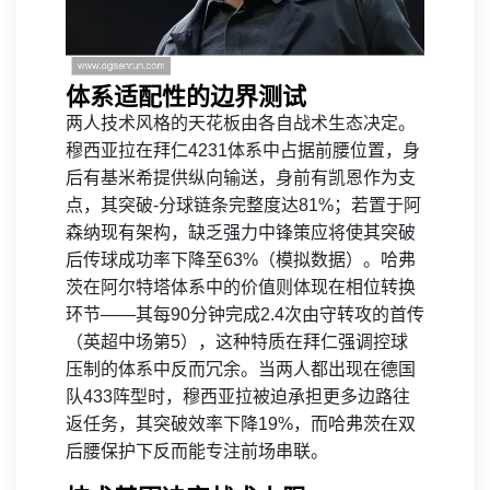
体系适配性的边界测试
两人技术风格的天花板由各自战术生态决定。
穆西亚拉在拜仁4231体系中占据前腰位置，身
后有基米希提供纵向输送，身前有凯恩作为支
点，其突破-分球链条完整度达81%；若置于阿
森纳现有架构，缺乏强力中锋策应将使其突破
后传球成功率下降至63%（模拟数据）。哈弗
茨在阿尔特塔体系中的价值则体现在相位转换
环节——其每90分钟完成2.4次由守转攻的首传
（英超中场第5），这种特质在拜仁强调控球
压制的体系中反而冗余。当两人都出现在德国
队433阵型时，穆西亚拉被迫承担更多边路往
返任务，其突破效率下降19%，而哈弗茨在双
后腰保护下反而能专注前场串联。