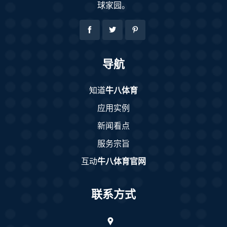
球家园。
导航
知道
⽜⼋体育
应用实例
新闻看点
服务宗旨
互动
⽜⼋体育官网
联系方式