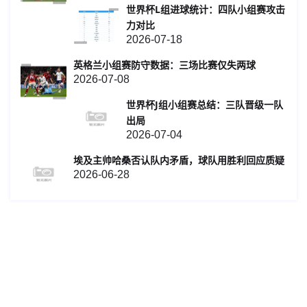
世界杯L组进球统计：四队小组赛攻击
力对比
2026-07-18
英格兰小组赛防守数据：三场比赛仅失两球
2026-07-08
世界杯J组小组赛总结：三队晋级一队
出局
2026-07-04
埃及主帅哈桑否认队内矛盾，球队用胜利回应质疑
2026-06-28