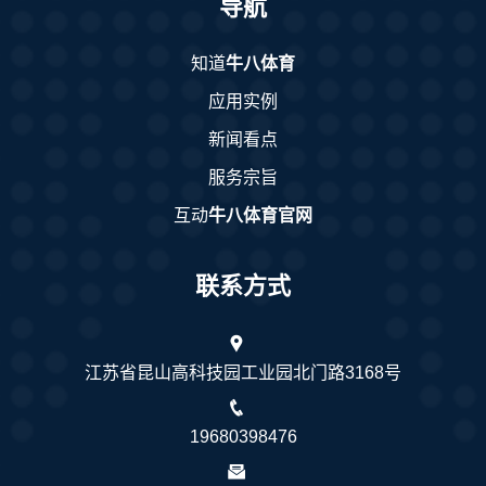
导航
知道
⽜⼋体育
应用实例
新闻看点
服务宗旨
互动
⽜⼋体育官网
联系方式
江苏省昆山高科技园工业园北门路3168号
19680398476