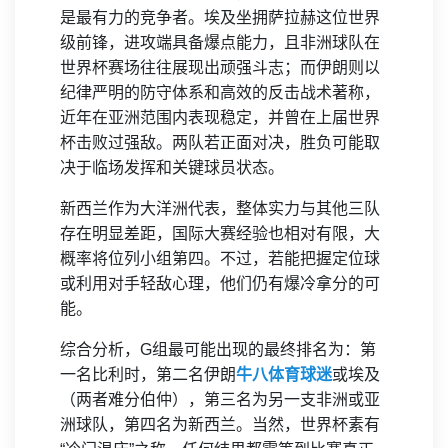
是最有力的竞争者。埃及坐拥萨拉赫这位世界
级前锋，进攻端具备爆点能力，且非洲球队在
世界杯赛场往往展现出顽强斗志；而伊朗则以
纪律严明的防守体系和高效的反击战术著称，
近年在亚洲范围内表现稳定，并曾在上届世界
杯击败过强敌。两队若正面对决，胜负可能取
决于临场发挥和关键球员状态。
新西兰作为大洋洲代表，整体实力与其他三队
存在明显差距，国际大赛经验也相对有限，大
概率将位列小组第四。不过，若能把握定位球
或利用对手轻敌心理，他们仍有爆冷拿分的可
能。
综合分析，G组最可能出现的最终排名为：第
一名比利时，第二名伊朗
⽜⼋体育球迷
或埃及
（两者难分伯仲），第三名为另一支非洲或亚
洲球队，第四名为新西兰。当然，世界杯素有