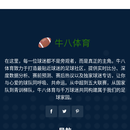
在这里，每一位球迷都不是旁观者，而是真正的主角。牛八
体育致力于打造最贴近球迷的足球社区，提供实时比分、深
度数据分析、赛前预测、赛后热议以及独家球迷专访，让你
与心爱的球队同呼吸、共命运。从中超到五大联赛，从国家
队到青训梯队，牛八体育与千万球迷共同构建属于我们的足
球家园。