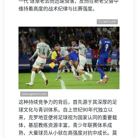
一代”逐渐老去而迅速滑落，反而在新老交替中
维持着高度的战术纪律与比赛强度。
这种持续竞争力的背后，首先源于其深厚的足
球文化与青训体系。自上世纪90年代独立以
来，克罗地亚便将足球视为国家认同的重要载
体，基层教练资源丰富，青少年联赛体系成
熟，大量球员从小就在高强度对抗中成长。莫