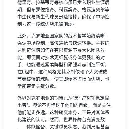
德里奇、拉基蒂奇等核心虽已步入职业生涯后
期，但布罗佐维奇、科瓦契奇、格瓦迪奥尔等
中生代与新生代球员迅速接棒，确保了中场控
制力这一传统优势未被削弱。
此外，克罗地亚国家队的战术哲学始终清晰：
强调中场控制、高位逼抢与快速转换。主教练
达利奇深谙如何在有限资源下最大化团队效
能，即便面对技术更细腻或身体更强壮的对
手，也能通过紧凑阵型和顽强斗志制造平衡。
在L组中，这种风格尤其克制依赖个人突破或
节奏缓慢的球队，使其即便不占场面优势，也
常能带走关键分数。
外界对克罗地亚的期待已从“黑马”转向“稳定输
出者”。舆论不再惊讶于他们的晋级，而是关注
他们能走多远。这种转变本身，正是对其体系
化建设的认可。然而，世界杯舞台充满变数
——体能储备、关键球员状态、裁判尺度甚至