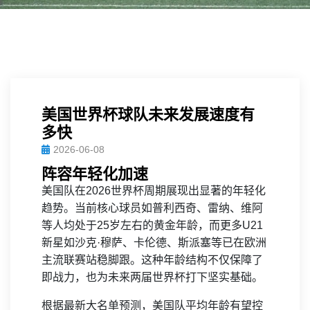
美国世界杯球队未来发展速度有
多快
2026-06-08
阵容年轻化加速
美国队在2026世界杯周期展现出显著的年轻化
趋势。当前核心球员如普利西奇、雷纳、维阿
等人均处于25岁左右的黄金年龄，而更多U21
新星如沙克·穆萨、卡伦德、斯派塞等已在欧洲
主流联赛站稳脚跟。这种年龄结构不仅保障了
即战力，也为未来两届世界杯打下坚实基础。
根据最新大名单预测，美国队平均年龄有望控