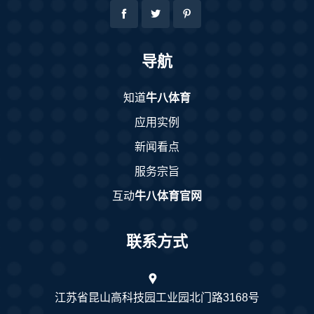
导航
知道
⽜⼋体育
应用实例
新闻看点
服务宗旨
互动
⽜⼋体育官网
联系方式
江苏省昆山高科技园工业园北门路3168号