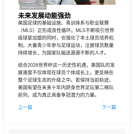
未来发展动能强劲
美国足球的基础设施、青训体系与职业联赛
（MLS）正形成良性循环。MLS不断吸引世界
级球星加盟的同时，也强化了本土球员培养机
制。大量青少年参与足球运动，注册球员数量
持续增长，为国家队输送源源不断的人才。
结合2026世界杯这一历史性机遇，美国队的发
展速度不仅体现在球员个体成长上，更反映在
整个足球生态的升级之中。若保持当前轨迹，
美国有望在未来十年内跻身世界足坛第二梯队
前列，成为真正具备争冠潜力的力量。
上一篇
下一篇