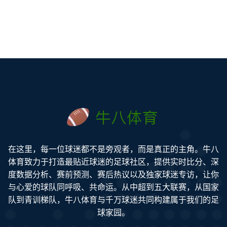
在这里，每一位球迷都不是旁观者，而是真正的主角。牛八
体育致力于打造最贴近球迷的足球社区，提供实时比分、深
度数据分析、赛前预测、赛后热议以及独家球迷专访，让你
与心爱的球队同呼吸、共命运。从中超到五大联赛，从国家
队到青训梯队，牛八体育与千万球迷共同构建属于我们的足
球家园。